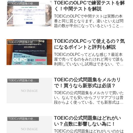
までの作業を詳細解説します。やってみ
TOEICのOLPCで練習テストを解
TOEICの問題集の使い方
たいと思われる方は必見です。
く！中間テストを解説
TOEICのOLPCで中間テストは実際の本
番と同じ質となります。違いといえば問
題の数が半分になっているということだ
け。ただし実際どんなものかがおそらく
気になるはず。実際に解いてみた感想を
お伝えします。TOEICのOLPCで練習テ
TOEICのOLPCって使えるの？気
TOEICの問題集の使い方
ストは人によっては使えます。
になるポイントと評判も解説
TOEICのOLPCってどんな感じ？最近本
屋で売ってるのをみたけれど周りで誰も
利用していないし試用はできない。でも
公式から出ているなら使えるものなんだ
ろうか？TOEICのOLPCを解説します。
TOEICの公式問題集をメルカリ
TOEICの問題集の使い方
で！買うなら新形式は必須？
TOEICの公式問題集をメルカリで買いた
い。なんでも安いからフリマアプリは普
段からよく使っている。でも新形式は全
然高くてびっくり。古いものならかなり
安いけどそれで勉強して大丈夫？ TOEIC
の公式問題集をメルカリで購入するなら
TOEICの公式問題集はどれがい
TOEICの問題集の使い方
昔の本がだめな理由を解説します。
い？点数に影響しない為に！
TOEICの公式問題集はどれがいいのかは