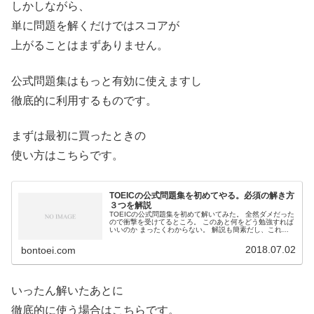
しかしながら、
単に問題を解くだけではスコアが
上がることはまずありません。
公式問題集はもっと有効に使えますし
徹底的に利用するものです。
まずは最初に買ったときの
使い方はこちらです。
TOEICの公式問題集を初めてやる。必須の解き方
３つを解説
TOEICの公式問題集を初めて解いてみた。 全然ダメだった
ので衝撃を受けてるところ。 このあと何をどう勉強すれば
いいのか まったくわからない。 解説も簡素だし、これで
終わり？ TOEICの公式問題集が初めてなら どうすればい
いかを解説します。 初心者の方は必見です。
2018.07.02
bontoei.com
いったん解いたあとに
徹底的に使う場合はこちらです。