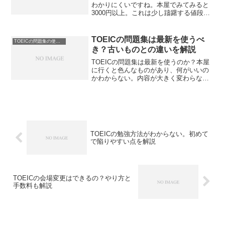
わかりにくいですね。本屋でみてみると
3000円以上。これは少し躊躇する値段で
す。しかし少し前の中古だと数百円。で
きれば安く買いたい気持ちになります。
TOEICの公式問題集はどれがいいのかを
TOEICの問題集は最新を使うべ
TOEICの問題集の使い方
解説します。
き？古いものとの違いを解説
TOEICの問題集は最新を使うのか？本屋
に行くと色んなものがあり、何がいいの
かわからない。内容が大きく変わらない
なら昔のものでもかまわないはず。ネッ
トでも中古なら安く買えるし。TOEICの
問題集は最新が必要かを解説します。初
心者の方は必見です。
TOEICの勉強方法がわからない。初めて
で陥りやすい点を解説
TOEICの会場変更はできるの？やり方と
手数料も解説