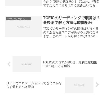
うか？ 英語の勉強法としてはかなり有名
ですよね？つまりは早く読みたいなら沢
山読むべきという話です。しかし、自分
の中では明確な結論がでています。 洋書
の多読がTOEICで効果があるかを解説し
TOEICのリーディングで順番は？
TOEICのリーディングのコツ
ます。
最後まで解く方法は時間配分
TOEICのリーディングの順番はどうする
の？ある程度スコアがあがると気になり
ます。どのパートから解くのがいいの
か。例えば得意な所からやるのがいいの
か。誰でも一度は悩みますね。TOEICの
リーディングの順番を解説します。最後
まで到達されたい方は必見ですよ。
TOEICのスコアが200点！最初に短期集
中すべきことを解説
TOEICでコロケーションってなに？かな
らず覚えるべき理由