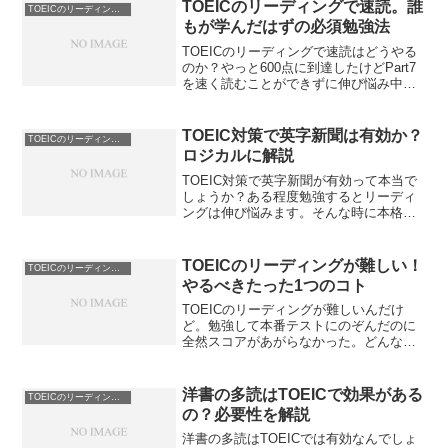
のPart5で時間が足りない方必見。1問単
TOEICのリーディングで速読。誰
TOEICのリーディングのコツ
位で考えることが重要です。
もが学んだはずの必須勉強法
TOEICのリーディングで速読はどうやる
のか？やっと600点に到達したけどPart7
を速く読むことができずに伸び悩み中。
700超えを狙うなら今のままではだめ。で
も何からやるべきかわからないんだけ
ど。TOEICのリーディングで速読をする
TOEIC対策で英字新聞は有効か？
TOEICのリーディングのコツ
方法を解説します。
ロジカルに解説
TOEIC対策で英字新聞が有効って本当で
しょうか？ある程度勉強するとリーディ
ングは伸び悩みます。そんな時に本格的
な勉強を検討し始めるんですよ。大体の
方は多読を実践しようかと考え始めま
す。TOEIC対策で英字新聞が有効かを解
TOEICのリーディングが難しい！
TOEICのリーディングのコツ
説します。
やるべきたった1つのコト
TOEICのリーディングが難しいんだけ
ど。勉強して本番テストにのぞんだのに
全然スコアがあがらなかった。どんな学
習法をとればいいのだろう？TOEICのリ
ーディングが難しい場合の正しいやり方
を解説します。スコアアップで苦しんで
洋書の多読はTOEICで効果がある
TOEICのリーディングのコツ
いるかた必見です。
の？必要性を解説
洋書の多読はTOEICでは有効なんでしょ