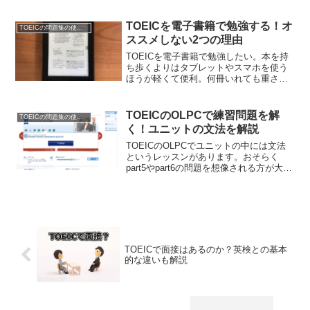
わかりません。実はそこまで沢山必要じ
ゃないんです。TOEICの問題集の選び方
を解説します。最短最速で必要最小限の
TOEICを電子書籍で勉強する！オ
TOEICの問題集の使い方
選択がありますよ。
ススメしない2つの理由
TOEICを電子書籍で勉強したい。本を持
ち歩くよりはタブレットやスマホを使う
ほうが軽くて便利。何冊いれても重さは
同じです。しかしながらオススメはでき
ません。TOEICを電子書籍で勉強するこ
とがダメな理由を解説します。kindleを使
TOEICのOLPCで練習問題を解
TOEICの問題集の使い方
った結果からお伝えします。
く！ユニットの文法を解説
TOEICのOLPCでユニットの中には文法
というレッスンがあります。おそらく
part5やpart6の問題を想像される方が大半
ではないでしょうか？実際にやってみた
結果をお伝えしたいと思います。TOEIC
のOLPCで文法のレッスンとは何なのかを
詳細に解説します。
TOEICで面接はあるのか？英検との基本
的な違いも解説