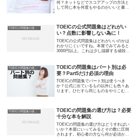
何？ネットなどでスコアアップの方法と
して同じ本を何度もやるのがいいと書い
てあるけど効果があるのか疑問。答えを
覚えるだけだからムダなのでは。TOEIC
の問題集をやりこむとはどういうことな
TOEICの公式問題集はどれがい
のかを具体事例で解説します。
TOEICの問題集の使い方
い？点数に影響しない為に！
TOEICの公式問題集はどれがいいのかは
わかりにくいですね。本屋でみてみると
3000円以上。これは少し躊躇する値段で
す。しかし少し前の中古だと数百円。で
きれば安く買いたい気持ちになります。
TOEICの公式問題集はどれがいいのかを
TOEICの問題集はパート別は必
TOEICの問題集の使い方
解説します。
要？Part5だけ必須の理由
TOEICの問題集でパート別は使うべき
か？公式に出ているもの以外にも色々あ
ります。ひたすら同じものをやりこむと
いっても量が足りない気もしてきます。
何度やっても答えを覚えるだけか
も・・・TOEICの問題集はパート別に必
TOEICの問題集の選び方は？必要
要かどうかを解説します。
TOEICの問題集の使い方
十分な本を解説
TOEICの問題集の選び方はどうすればい
いか？本屋にいってみるとその数に圧倒
されます。初心者の方なら何が必須かも