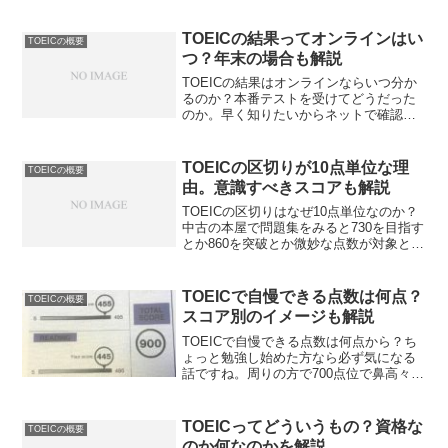
な会社でも出るんだろうか。メディアに
報道される位ならば逆に少ないのかな。
TOEICでの報奨金のレベル感を解説しま
TOEICの結果ってオンラインはい
TOEICの概要
す。アンケート結果も必見です。
つ？年末の場合も解説
TOEICの結果はオンラインならいつ分か
るのか？本番テストを受けてどうだった
のか。早く知りたいからネットで確認す
るつもり。でもいつわかるんだろうか。
特に年末の場合はどうなるのかな。
TOEICの結果がオンラインで分かるのは
TOEICの区切りが10点単位な理
TOEICの概要
いつなのかを解説します。
由。意識すべきスコアも解説
TOEICの区切りはなぜ10点単位なのか？
中古の本屋で問題集をみると730を目指す
とか860を突破とか微妙な点数が対象とな
っている。普通は700とか800とかなので
は。新刊書店ではあまり見かけないし。
TOEICの区切りはなぜ中途半端なのかを
TOEICで自慢できる点数は何点？
TOEICの概要
解説します。
スコア別のイメージも解説
TOEICで自慢できる点数は何点から？ち
ょっと勉強し始めた方なら必ず気になる
話ですね。周りの方で700点位で鼻高々な
人もいらっしゃることでしょうし。自分
もどこまでスコアを伸ばせば一目置かれ
るかと考えたものです。TOEICで自慢で
TOEICってどういうもの？資格な
TOEICの概要
きる点数を実体験から解説します。
のか何なのかを解説