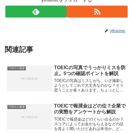
ythsonic
関連記事
TOEICの写真でうっかりミスを防
TOEICの概要
止。5つの確認ポイントを解説
TOEICの写真はミスしがち。いざ撮影し
ようとしてこれで大丈夫なのかな？そう
思うことか多々あります。ちょっとした
ことでもし試験を受けれなかったら大
変。そう思う気持ちはわかります。
TOEICの写真で気になることを解説しま
TOEICで報奨金はどの位？企業で
TOEICの概要
す。事前にチェックしてくださいね。
の実態をアンケートから解説
TOEICで報奨金はどのくらい出るのか？
スコアによってお金がもらえるなどの話
を昔よく聞いたけどあれは本当か。どん