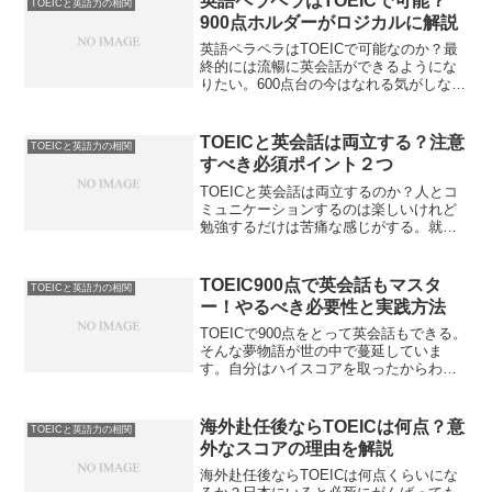
英語ペラペラはTOEICで可能？
TOEICと英語力の相関
900点ホルダーがロジカルに解説
英語ペラペラはTOEICで可能なのか？最
終的には流暢に英会話ができるようにな
りたい。600点台の今はなれる気がしな
い。でも900位まで到達したらまた違うん
だろうか。ハイスコアになる過程で自然
でできるものなの。英語ペラペラは
TOEICと英会話は両立する？注意
TOEICと英語力の相関
TOEICで可能なのかを解説します。
すべき必須ポイント２つ
TOEICと英会話は両立するのか？人とコ
ミュニケーションするのは楽しいけれど
勉強するだけは苦痛な感じがする。就活
に備えなければならないなら今までの方
はいったん止めるべきか？TOEICと英会
話は両立するのかを解説します。英語が
TOEIC900点で英会話もマスタ
TOEICと英語力の相関
好きな方は必見です。
ー！やるべき必要性と実践方法
TOEICで900点をとって英会話もできる。
そんな夢物語が世の中で蔓延していま
す。自分はハイスコアを取ったからわか
りますが、英会話はまったく違うスキル
なんですよ？TOEICで900点だから英会話
って本当に必要ですか？
海外赴任後ならTOEICは何点？意
TOEICと英語力の相関
外なスコアの理由を解説
海外赴任後ならTOEICは何点くらいにな