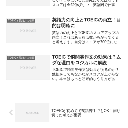
るか？日本にいると必死にがんばっても
スコアは全然伸びない。英語圏で仕事を
するとあがるならやはり英会話をたくさ
んやるといいのか。海外赴任後にTOEIC
の点数はどのくらいか？特にリスニング
英語力の向上とTOEICの両立！目
TOEICと英語力の相関
にお悩みの方必見です。
的は明確に
英語力の向上とTOEICのスコアアップの
両立！これはある程点数があがってくる
と考えます。自分はスコアが700位になっ
たときでしたね。ただ論理的に考えても
上手くいかないのは明白。英語力の向上
とTOEICが両立するのかを解説します。
TOEICで瞬間英作文の効果は？ム
TOEICと英語力の相関
ダな理由をロジカルに解説
TOEICで瞬間英作文は効果があるのか？
勉強をしてもなかなかスコアが上がらな
い。本当はもっと効果的なやり方がある
のかも。そんな気持ちでネットで調べる
ことはよくやることですね。TOEICは瞬
間英作文でスコアアップするのかをロジ
カルに解説します。
TOEICが初めてで英語苦手でもOK！割り
切った考えが重要