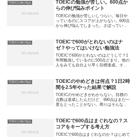
です。TOEICの勉強で仲間を作る方法を
TOEICの勉強が苦しい。600点か
TOEICの伸び悩み
解説します。
らの伸び悩みポイント
TOEICの勉強が苦しいしつらい。毎日や
っているのにスコアが上がらない。600点
から伸び悩んでしまった。さぼっている
わけじゃないのに何をどうしたらいいか
教えてほしい。TOEICの勉強が苦しい場
合に何をするべきかを解説します。やる
TOEICで600がとれないのはナ
TOEICの伸び悩み
ことはたった１つですよ。
ゼ？やってはいけない勉強法
TOEICで600がとれないのはどうして？1
年間勉強しているのに500点どまり。他の
人をみても自分より早く目標達成。そこ
まで頭の出来に差はないはず。なにが悪
いのかわからなくなってきた。TOEICで
600がとれない理由を解説します。就活が
TOEICのやめどきは何点？1日2時
TOEICの伸び悩み
目的の方は必見です。
間を2.5年やった結果で解説
TOEICのやめどきがわからない。目標の
点数は達成したんだけど、990点はまだ一
度もとったことがない。周りはそんなレ
ベルですらないし。今まで頑張ってきた
けどどこで卒業すべきなのか？TOEICの
やめどきを解説します。700点レベルの方
TOEICで600点はまぐれなの？ス
TOEICの伸び悩み
は必見です。
コアをキープする考え方
TOEICで600点はまぐれなのか？はじめて