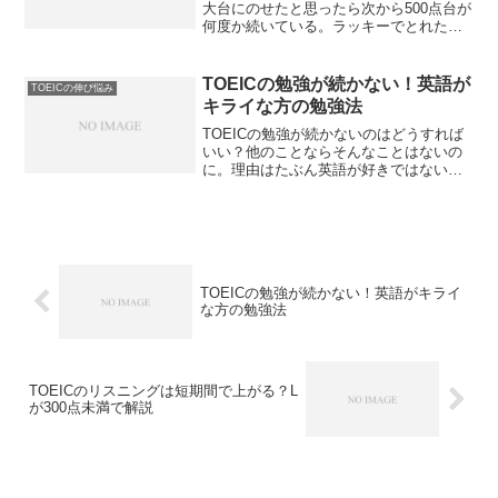
大台にのせたと思ったら次から500点台が
何度か続いている。ラッキーでとれただ
けでまだ全然実力はついていないのか
も。TOEICで600点はまぐれなのかを解説
します。スコアアップで足踏みされてい
TOEICの勉強が続かない！英語が
TOEICの伸び悩み
る方は必見です。
キライな方の勉強法
TOEICの勉強が続かないのはどうすれば
いい？他のことならそんなことはないの
に。理由はたぶん英語が好きではないか
ら。興味が持てないことをやるのは誰で
も大変なのは間違いありません。TOEIC
の勉強が続かないことの対策を解説しま
す。就活目的の方は必見です。
TOEICの勉強が続かない！英語がキライ
な方の勉強法
TOEICのリスニングは短期間で上がる？L
が300点未満で解説