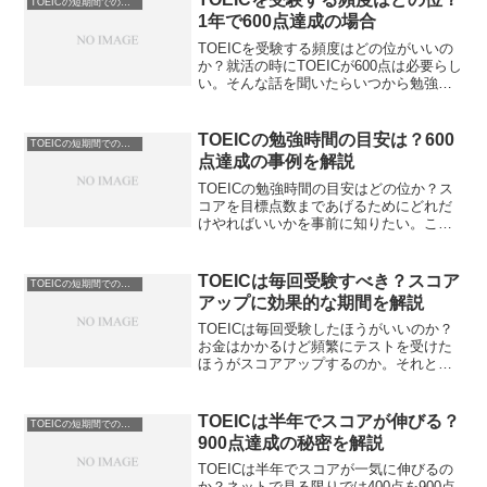
TOEICの短期間でのスコアアップ
1年で600点達成の場合
TOEICを受験する頻度はどの位がいいの
か？就活の時にTOEICが600点は必要らし
い。そんな話を聞いたらいつから勉強し
始めたらいいのかが気になってくるもの
です。もちろんかかる費用もですね＾＾
TOEICを受験する頻度はどうすればいい
TOEICの勉強時間の目安は？600
TOEICの短期間でのスコアアップ
かを解説します。
点達成の事例を解説
TOEICの勉強時間の目安はどの位か？ス
コアを目標点数まであげるためにどれだ
けやればいいかを事前に知りたい。これ
は誰もが考えることです。先が見えない
ことは不安ですから。TOEICの勉強時間
の目安を解説します。就活を目的とされ
TOEICは毎回受験すべき？スコア
TOEICの短期間でのスコアアップ
ている方は必見です。
アップに効果的な期間を解説
TOEICは毎回受験したほうがいいのか？
お金はかかるけど頻繁にテストを受けた
ほうがスコアアップするのか。それとも
じっくり勉強してからのほうがいいんだ
ろうか。TOEICを毎回受験すべきかを解
説します。実際の経験からの具体的な数
TOEICは半年でスコアが伸びる？
TOEICの短期間でのスコアアップ
値もお伝えします。
900点達成の秘密を解説
TOEICは半年でスコアが一気に伸びるの
か？ネットで見る限りでは400点を900点