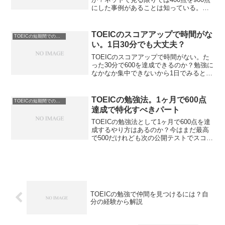
にした事例があることは知っている。で
も本当にそんな短期間が上がるのかな。
もしかして知らない方法があるのでは。
TOEICは半年でスコアが伸びるかを解説
TOEICのスコアアップで時間がな
TOEICの短期間でのスコアアップ
します。初心者の方必見です。
い。1日30分でも大丈夫？
TOEICのスコアアップで時間がない。た
った30分で600を達成できるのか？勉強に
なかなか集中できないから1日でみるとご
く僅か無理。そんな状況で点数をあげれ
るんだろうか。TOEICのスコアアップで
時間がとれない場合を解説します。今400
TOEICの勉強法。1ヶ月で600点
TOEICの短期間でのスコアアップ
台の方必見。
達成で特化すべきパート
TOEICの勉強法として1ヶ月で600点を達
成するやり方はあるのか？今はまだ最高
で500だけれども次の公開テストでスコア
アップしたい。でも時間があまりない
し、即効性のあるものってなんだろう。
TOEICの勉強法で1ヶ月で600点をめざす
場合の解説をします。
TOEICの勉強で仲間を見つけるには？自
分の経験から解説