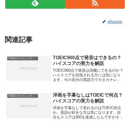
ythsonic
関連記事
TOEIC900点で発音はできるの？
TOEICのリスニングのコツ
ハイスコアの実力を解説
TOEIC900点で発音は流暢にできるのか？
ハイスコアを目指される方には気になり
ます。今の自分の英語力でカタカナレベ
ルだけど、ペラペラ話せないとダメなの
か？初心者の方ですとそう思ってしまい
ます。TOEICで900点なら発音がどの程度
洋画を字幕なしはTOEICで何点？
TOEICのリスニングのコツ
できるのかを解説します。
ハイスコアの実力を解説
洋画を字幕なしで見れるのはTOEIC何点
か。英語が好きな方は気になります。自
分もスコアは900を達成したんですがその
点数ならネイティブと同じレベル位と思
い込んでいた時期があります。洋画を字