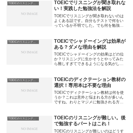
幕なしはTOEICハイスコアで可能か？あ
TOEICでリスニングが聞き取れな
TOEICのリスニングのコツ
なたの目的を再確認しましょう。
い！実践した勉強法を解説
TOEICでリスニングが聞き取れないのは
よくある話です。自分もテストで何をい
っているか不明でした。でも何を勉強す
ればいいのかわからないんです。そんな
悩みを解決する方法がありますよ。
TOEICでリスニングが聞き取れない時の
TOEICでシャドーイングは効果が
TOEICのリスニングのコツ
勉強法を解説します。
ある？ダメな理由を解説
TOEICでシャドーイングの効果はどの位
か？リスニングに生かそうとやってみた
ら難しすぎてできるようになる気がしな
い。このままではスコアがあがらないか
も。実践しロジカルに考えた上でやめた
理由を元に解説します。TOEICでのシャ
TOEICのディクテーション教材の
TOEICのリスニングのコツ
ドーイングの効果を解説します。
選択！専用本は不要な理由
TOEICでディクテーション教材は何を使
うか？これは意外と悩まれる方が多いん
ですね。わりとマジメに勉強される方ほ
ど顕著です。そもそも何のためにやるか
を考えると答えは自ずと出てくる話なん
ですよ。TOEICのディクテーション教材
TOEICのリスニングが難しい。後
TOEICのリスニングのコツ
で自分が使ったモノをご紹介いたしま
で勉強するパートはこれ！
す。
TOEICのリスニングが難しいのはどうす