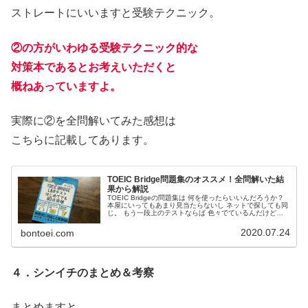
ストレートにいいますと受験テクニック。
②の方がいわゆる受験テクニック的な
対策本であるとお考えいただくと
概ねあっていますよ。
実際に②を全問解いてみた感想は
こちらに記載してあります。
TOEIC Bridge問題集のオススメ！全問解いた結
果から解説
TOEIC Bridgeの問題集は 何を使ったらいいんだろうか？
本屋にいってもあまり見当たらないし ネットで探しても同
じ。 もう一段上のテストならば 色々でているんだけど。
TOEIC Bridgeの問題集を 1冊丸ごと解いた経験から解説し
ます。
2020.07.24
bontoei.com
４．シンイチのまとめ＆考察
まとめますと