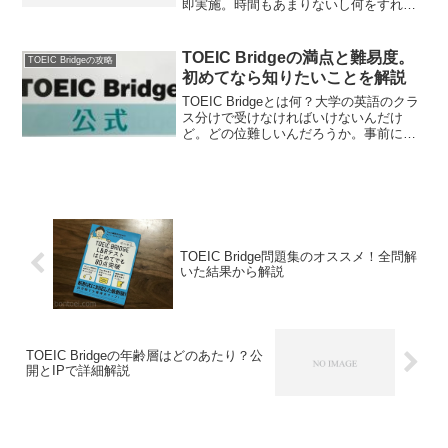
即実施。時間もあまりないし何をすれば
いいのか？問題集もあまり見つからなか
ったし。TOEIC bridgeがプレイスメント
テストならどう対策しておくべきかを解
TOEIC Bridgeの満点と難易度。
TOEIC Bridgeの攻略
説します。
初めてなら知りたいことを解説
TOEIC Bridgeとは何？大学の英語のクラ
ス分けで受けなければいけないんだけ
ど。どの位難しいんだろうか。事前に参
考書や問題集を買って勉強しないとダメ
なのかな。TOEIC Bridgeとは何かを解説
します。テスト前にやるべきことは明確
ですよ。
TOEIC Bridge問題集のオススメ！全問解
いた結果から解説
TOEIC Bridgeの年齢層はどのあたり？公
開とIPで詳細解説