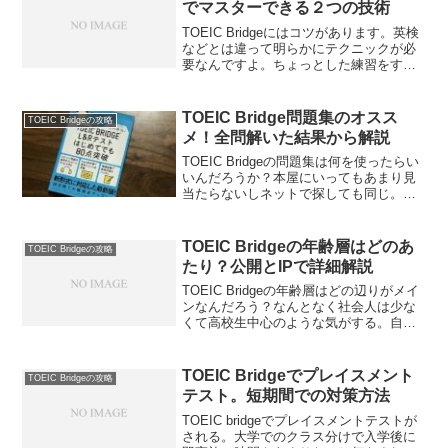
でマスターできる２つの技術
TOEIC Bridgeにはコツがあります。英検
などとは違って明らかにテクニックが必
要なんですよ。ちょっとした練習をする
だけで解ける問題は増えるんですね。
TOEIC Bridgeのコツを解説します。リス
ニングとリーディングで分けてお伝えし
TOEIC Bridge問題集のオスス
TOEIC Bridgeの攻略
ます。
メ！全問解いた結果から解説
TOEIC Bridgeの問題集は何を使ったらい
いんだろうか？本屋にいってもあまり見
当たらないしネットで探しても同じ。も
う一段上のテストならば色々でているん
だけど。TOEIC Bridgeの問題集を1冊丸
ごと解いた経験から解説します。
TOEIC Bridgeの年齢層はどのあ
TOEIC Bridgeの攻略
たり？公開とIPで詳細解説
TOEIC Bridgeの年齢層はどの辺りがメイ
ンなんだろう？なんとなく社会人は少な
くて高校生中心のような気がする。自分
のような年齢で受けたらおかしいんじゃ
ないかな。TOEIC Bridgeの年齢層を詳細
解説します。
TOEIC Bridgeでプレイスメント
TOEIC Bridgeの攻略
テスト。短期間での対策方法
TOEIC bridgeでプレイスメントテストが
される。大学でのクラス分けで入学後に