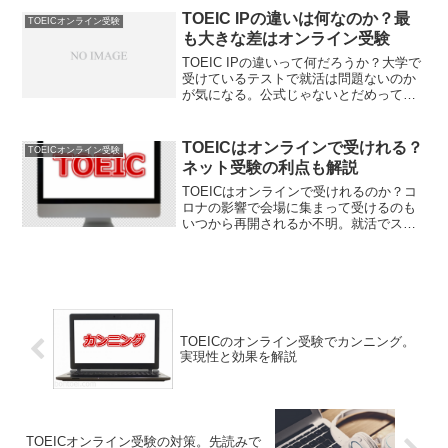
の難易度を詳細に解説します。出題形式
TOEIC IPの違いは何なのか？最
TOEICオンライン受験
の変更がインパクト大です。
も大きな差はオンライン受験
TOEIC IPの違いって何だろうか？大学で
受けているテストで就活は問題ないのか
が気になる。公式じゃないとだめって話
もネットでは書かれているし。実際どう
なのかが知りたい。TOEIC IPの違いを
解説します。実はオンラインで受けられ
TOEICはオンラインで受けれる？
TOEICオンライン受験
るのが最大のポイントなんですよ。
ネット受験の利点も解説
TOEICはオンラインで受けれるのか？コ
ロナの影響で会場に集まって受けるのも
いつから再開されるか不明。就活でスコ
アを書かないわけにもいかないしどうし
たらいいのかTOEICもオンラインで受け
れるようになってるのかな？実は既にネ
ットで受験できますよ。
TOEICのオンライン受験でカンニング。
実現性と効果を解説
TOEICオンライン受験の対策。先読みで