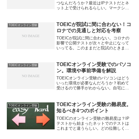
つなんだろうか？最近はIPテストだとネ
ット上で受けられるらしい。マークシー
ト式とは他に何か違いってあるんだろう
かTOEICオンライン受験の満点は何点か
を解説します。従来試験との違いとその
TOEICが院試に間に合わない！コ
TOEICオンライン受験
影響もお伝えします。
ロナでの見通しと対応を考察
TOEICが院試に間に合わない。コロナの
影響で公開テストが次々と中止になって
いってる。このままだと院試のときまで
にそもそも試験が受けれない。どうなっ
ちゃうんだろうか。TOEICが院試で必須
な場合にどうしたらいいのかを解説しま
TOEICオンライン受験でのパソコ
TOEICオンライン受験
す。勉強は継続必須ですよ。
ン。環境や事前準備を解説
TOEICオンライン受験のパソコンはどう
いった環境が必要なんだろうか？初めて
受けるので勝手がわからない。自宅にあ
るPCで使えるのか。事前に準備すること
はないのか。TOEICのオンライン受験で
のパソコンの準備に関して解説します。
TOEICオンライン受験の難易度。
TOEICオンライン受験
慣れるためのサイトもご紹介。
知るべき4つのポイント
TOEICのオンライン受験の難易度は？IP
テストから始まったネットでのテストは
これまでと違うらしい。どの位難しくな
ったんだろうか。勉強の仕方を変えない
とダメなのか。TOEICのオンライン受験