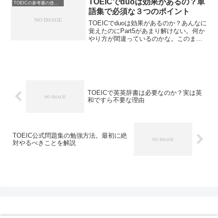
TOEICでduoは効果があるの？単
TOEICの参考書の使い方
すべきかを解説します。
語集で必須な３つのポイント
TOEICでduoは効果があるのか？あんなに
覚えたのにPart5があまり解けない。何か
やり方が間違っているのかな。このまま
同じようにやっていくべきかそれとも単
語集を変えるべきなのか。TOEICでduoは
効果があるのかを解説します。大学生の
方は必見です。
TOEICで英英辞書は必要なのか？実は英
和ですら不要な理由
TOEIC公式問題集の勉強方法。最初に絶
対やるべきことを解説