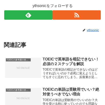
ythsonicをフォローする
ythsonic
関連記事
TOEICで英単語を暗記できない！
TOEICの参考書の使い方
必須の２ステップを解説
TOEICで英単語の暗記ができないのはど
うすればいいのか？必死に覚えようとし
てもすぐに忘れてしまう。反復量が足り
ないのか紙にかけばいいのか。何をすれ
ばできるのか教えて欲しい。TOEICで英
単語の暗記ができるようになる方法を解
TOEICの単語は受験用でいい？絶
TOEICの参考書の使い方
説します。500点台の方必見。
対使うべきでない理由
TOEICの単語は受験用のでいいのか？大
学を受ける時に使っていたのでも問題な