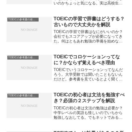
いのかちょっと気になる。実は高校生で
覚えるレベルが前提だとちょっとだけ不
安な感じなんだよね。そんなあなたに向
けてお伝えします。TOEICの単語は受験
TOEICの学習で辞書はどうする？
TOEICの参考書の使い方
のを使えば大丈夫かを解説します。
古いもので大丈夫かを解説
TOEICの学習で辞書はなにがいいのか？
会社でもスコアアップが必要になってき
た。何はともあれ勉強の準備を始めない
と。単語も全然忘れているしまっている
から本当に一からやり始めないとダメ。
TOEICの学習で辞書は古いものを使って
TOEICでコロケーションってな
TOEICの参考書の使い方
いいのかを解説します。
に？かならず覚えるべき理由
TOEICでいうコロケーションってなんだ
ろう。大学受験では聞いたこともないん
だけど。参考書を見ているとよく聞く言
葉だけれど知っていると役に立つの？単
語の意味さえわかれば解けるのでは。
TOEICでコロケーションが重要な理由を
TOEICの初心者は文法を勉強すべ
TOEICの参考書の使い方
解説します。知らない方は損ですよ
き？必須の２ステップを解説
TOEICの初心者は文法の勉強は必要か？
中学レベルの英語も怪しいのでいちから
勉強しなおしてる。でもネットでみる限
りではやらなくともいいと書いてあっ
た。感覚的に覚えて問題集や例文中心が
いいのか。TOEICの初心者は文法を勉強